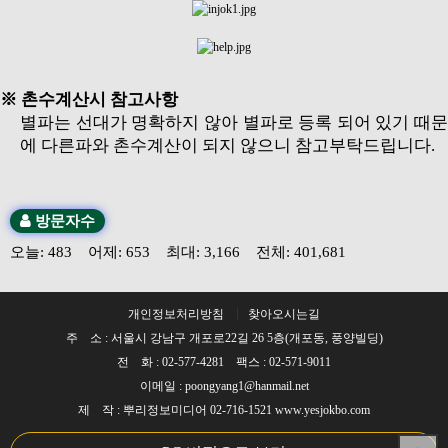
※
촌수계산시 참고사항
별파는 선대가 명확하지 않아 별파로 등록 되어 있기 때문
에 다른파와 촌수계산이 되지 않으니 참고부탁드립니다.
방문자수
오늘: 483 어제: 653 최대: 3,166 전체: 401,681
개인정보처리방침
찾아오시는길
주 소 : 서울시 강남구 개포로22길 26 5층(개포동, 풍양빌딩)
전 화 : 02-577-4281 팩스 : 02-571-9011
이메일 : poongyang1@hanmail.net
제 작 : 뿌리정보미디어 02-716-1521 www.yesjokbo.com