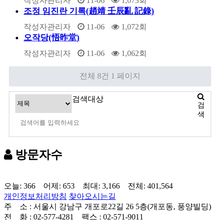
작성자
관리자
11-06
1,073
회
조정 임진란 기록(趙靖 壬辰亂 記錄)
작성자
관리자
11-06
1,072
회
오작당(悟昨堂)
작성자
관리자
11-06
1,062
회
전체 8건
1 페이지
검색대상
검
색
방문자수
오늘: 366 어제: 653 최대: 3,166 전체: 401,564
개인정보처리방침
찾아오시는길
주 소 : 서울시 강남구 개포로22길 26 5층(개포동, 풍양빌딩)
전 화 : 02-577-4281 팩스 : 02-571-9011