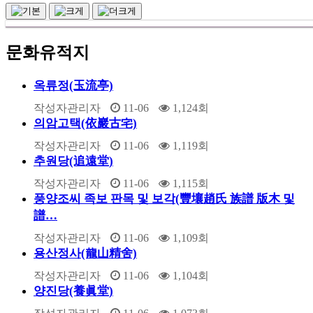
문화유적지
옥류정(玉流亭)
작성자
관리자
11-06
1,124
회
의암고택(依巖古宅)
작성자
관리자
11-06
1,119
회
추원당(追遠堂)
작성자
관리자
11-06
1,115
회
풍양조씨 족보 판목 및 보각(豐壤趙氏 族譜 版木 및
譜…
작성자
관리자
11-06
1,109
회
용산정사(龍山精舍)
작성자
관리자
11-06
1,104
회
양진당(養眞堂)